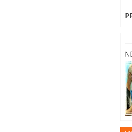
I
P
N