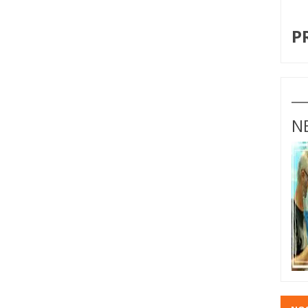
I
P
N