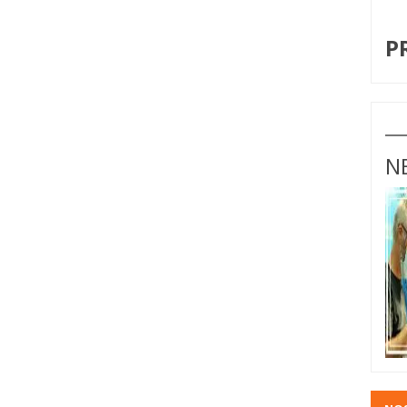
I
P
N