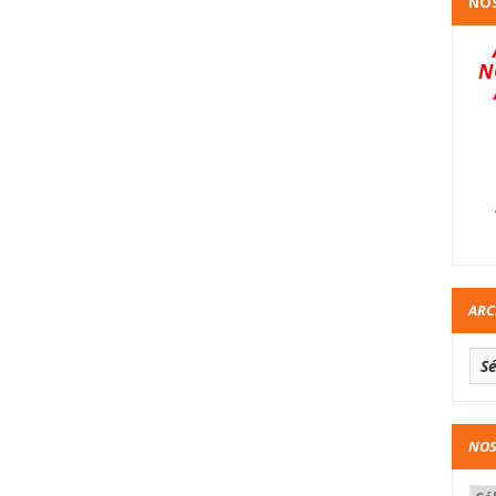
NOS
N
ARC
NOS