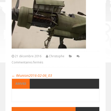
21 décembre 2016
Christophe
Commentaires fermés
←
Réunion2016-02-06_03
AMV83