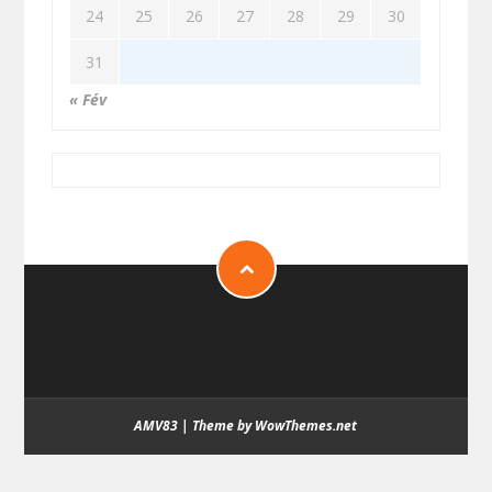
24
25
26
27
28
29
30
31
« Fév
AMV83
|
Theme by WowThemes.net