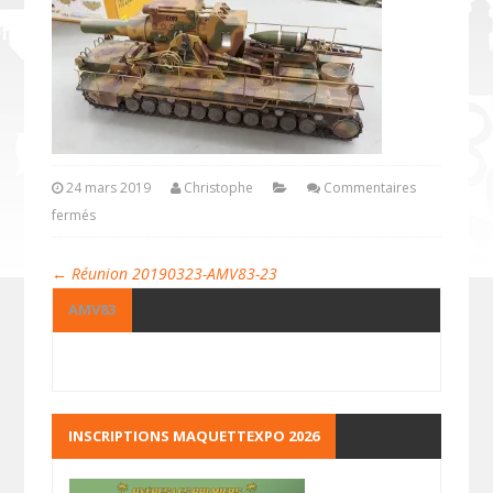
24 mars 2019
Christophe
Commentaires
fermés
←
Réunion 20190323-AMV83-23
AMV83
INSCRIPTIONS MAQUETTEXPO 2026