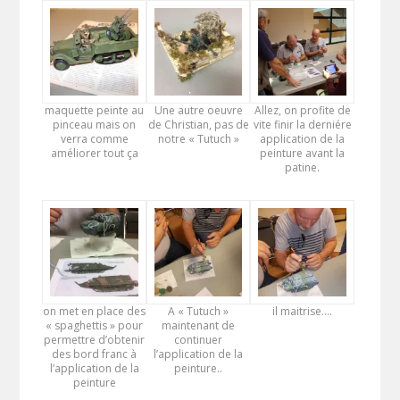
maquette peinte au
Une autre oeuvre
Allez, on profite de
pinceau mais on
de Christian, pas de
vite finir la derniére
verra comme
notre « Tutuch »
application de la
améliorer tout ça
peinture avant la
patine.
on met en place des
A « Tutuch »
il maitrise….
« spaghettis » pour
maintenant de
permettre d’obtenir
continuer
des bord franc à
l’application de la
l’application de la
peinture..
peinture