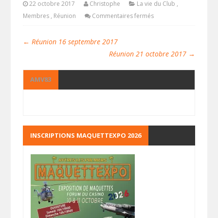
22 octobre 2017
Christophe
La vie du Club
,
Membres
,
Réunion
Commentaires fermés
←
Réunion 16 septembre 2017
Réunion 21 octobre 2017
→
AMV83
INSCRIPTIONS MAQUETTEXPO 2026