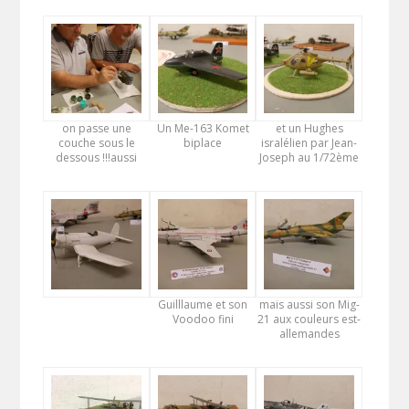
on passe une
Un Me-163 Komet
et un Hughes
couche sous le
biplace
isralélien par Jean-
dessous !!!aussi
Joseph au 1/72ème
Guilllaume et son
mais aussi son Mig-
Voodoo fini
21 aux couleurs est-
allemandes