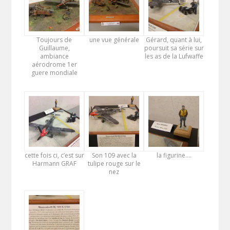
Toujours de
une vue générale
Gérard, quant à lui,
Guillaume,
poursuit sa série sur
ambiance
les as de la Lufwaffe
aérodrome 1er
guere mondiale
cette fois ci, c’est sur
Son 109 avec la
la figurine….
Harmann GRAF
tulipe rouge sur le
nez