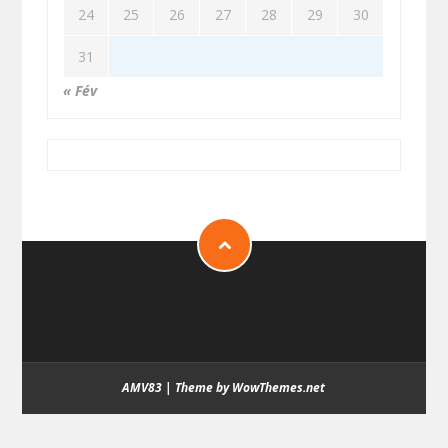
24
25
26
27
28
29
30
31
« Fév
AMV83
|
Theme by WowThemes.net