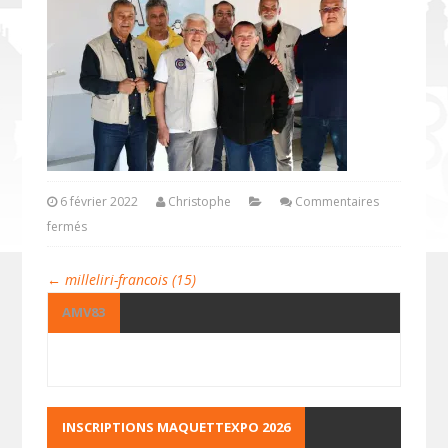
6 février 2022
Christophe
Commentaires
fermés
←
milleliri-francois (15)
AMV83
INSCRIPTIONS MAQUETTEXPO 2026