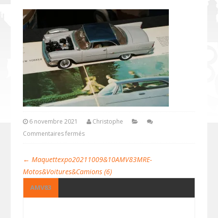
6 novembre 2021
Christophe
Commentaires fermés
←
Maquettexpo20211009&10AMV83MRE-
Motos&Voitures&Camions (6)
AMV83