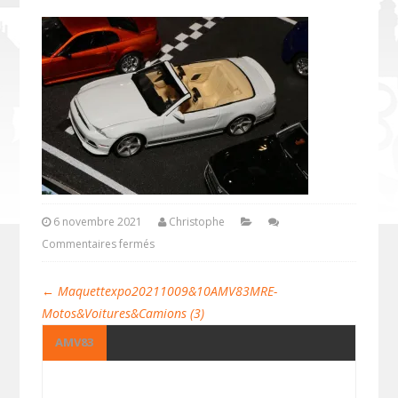
6 novembre 2021
Christophe
Commentaires fermés
←
Maquettexpo20211009&10AMV83MRE-
Motos&Voitures&Camions (3)
AMV83