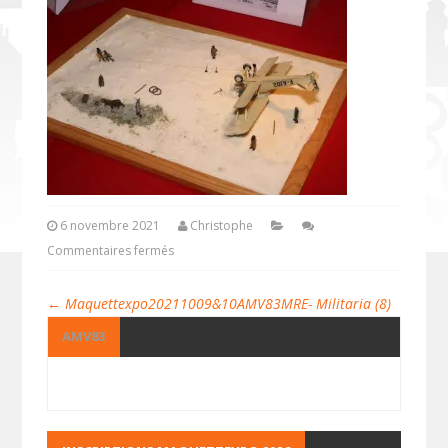
6 novembre 2021
Christophe
Commentaires fermés
←
Maquettexpo20211009&10AMV83MRE- Militaria (8)
AMV83