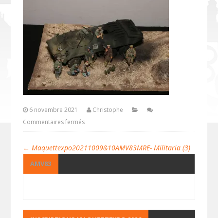
6 novembre 2021
Christophe
Commentaires fermés
←
Maquettexpo20211009&10AMV83MRE- Militaria (3)
AMV83