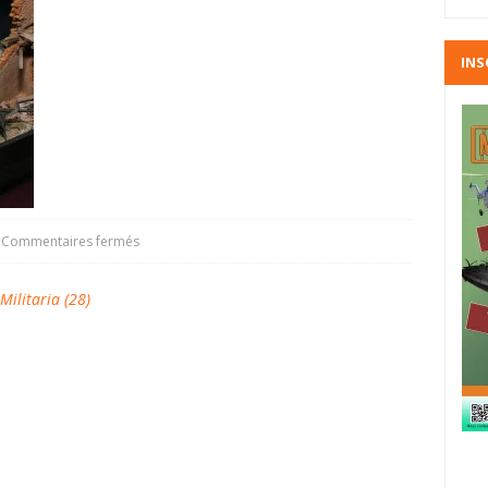
INS
Commentaires fermés
litaria (28)