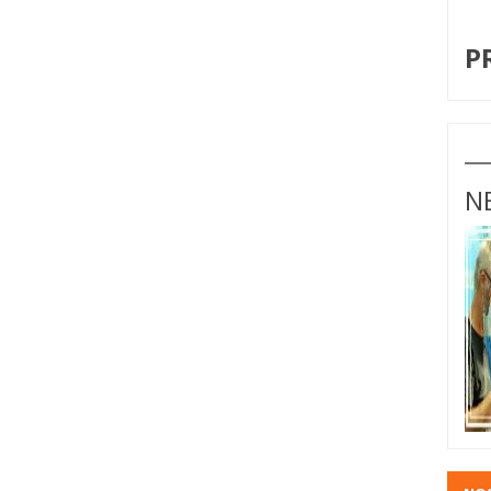
I
P
N