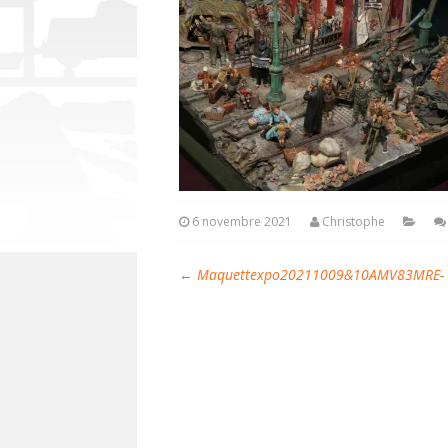
6 novembre 2021
Christophe
←
Maquettexpo20211009&10AMV83MRE- Mi