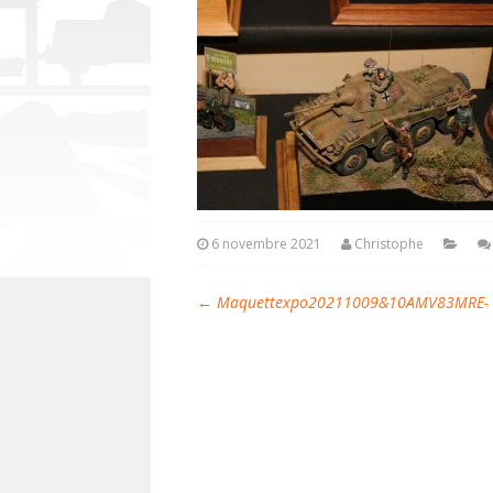
6 novembre 2021
Christophe
←
Maquettexpo20211009&10AMV83MRE- Mi