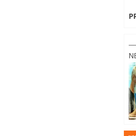
I
P
N