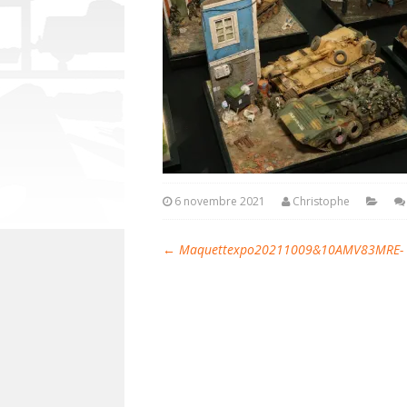
6 novembre 2021
Christophe
←
Maquettexpo20211009&10AMV83MRE- Mi