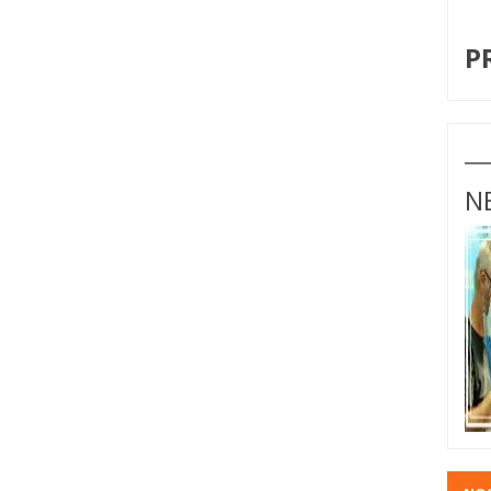
I
P
N