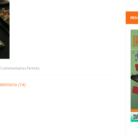
INS
Commentaires fermés
litaria (14)