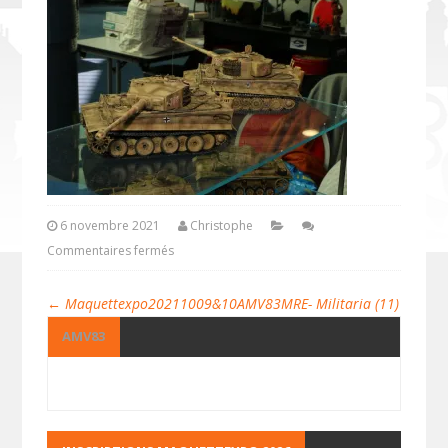
6 novembre 2021
Christophe
Commentaires fermés
←
Maquettexpo20211009&10AMV83MRE- Militaria (11)
AMV83