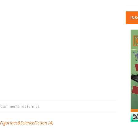
INS
Commentaires fermés
urines&ScienceFiction (4)