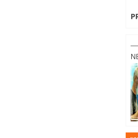
I
P
N