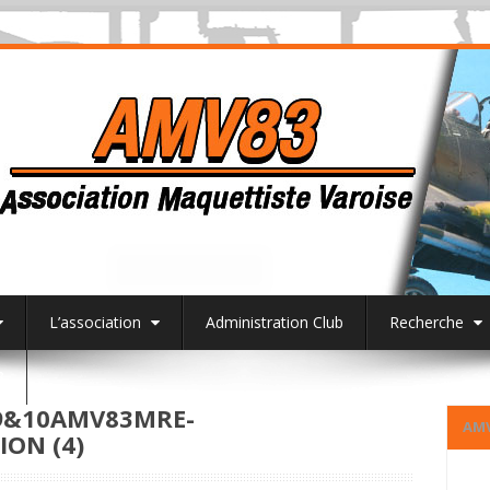
L’association
Administration Club
Recherche
3
9&10AMV83MRE-
AM
ION (4)