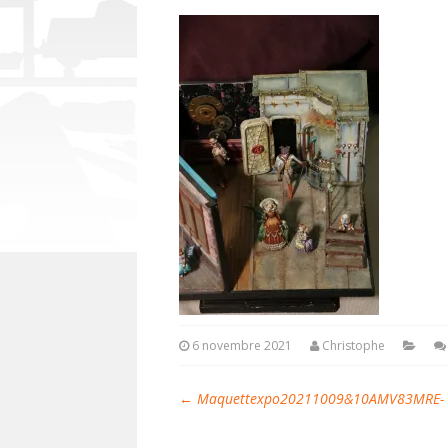
6 novembre 2021
Christophe
←
Maquettexpo20211009&10AMV83MRE- Fig