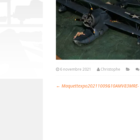
6 novembre 2021
Christophe
←
Maquettexpo20211009&10AMV83MRE- C