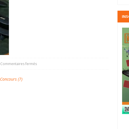
INS
Commentaires fermés
oncours (7)