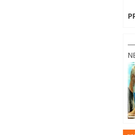
I
P
N