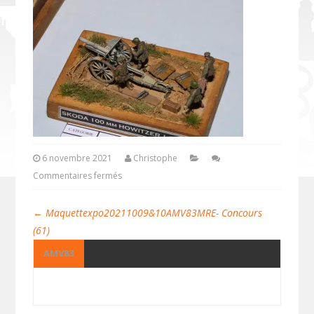
6 novembre 2021
Christophe
Commentaires fermés
←
Maquettexpo20211009&10AMV83MRE- Concours
(61)
AMV83