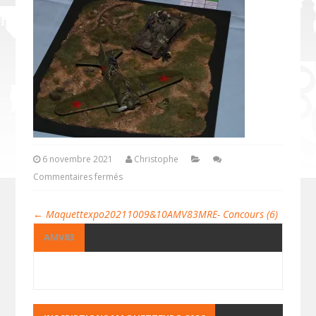
6 novembre 2021
Christophe
Commentaires fermés
←
Maquettexpo20211009&10AMV83MRE- Concours (6)
AMV83