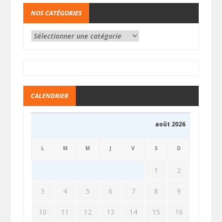
NOS CATÉGORIES
CALENDRIER
août 2026
L
M
M
J
V
S
D
1
2
3
4
5
6
7
8
9
10
11
12
13
14
15
16