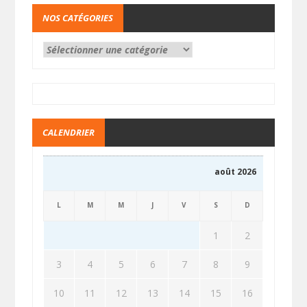
NOS CATÉGORIES
CALENDRIER
août 2026
L
M
M
J
V
S
D
1
2
3
4
5
6
7
8
9
10
11
12
13
14
15
16