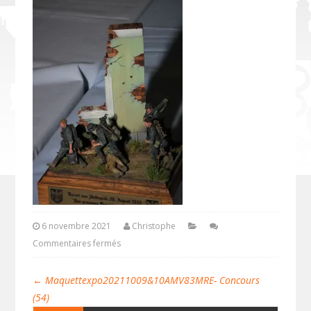
6 novembre 2021
Christophe
Commentaires fermés
←
Maquettexpo20211009&10AMV83MRE- Concours
(54)