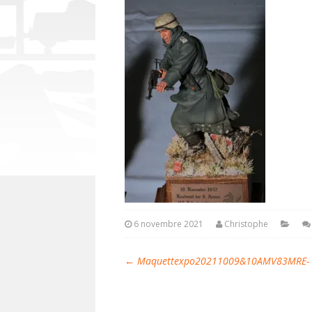
6 novembre 2021
Christophe
←
Maquettexpo20211009&10AMV83MRE- C