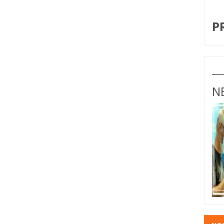
I
P
N