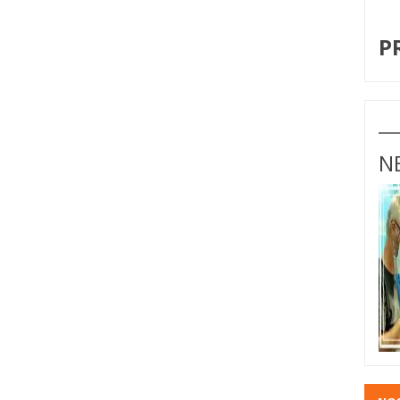
I
P
N