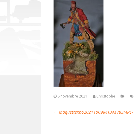
6 novembre 2021
Christophe
←
Maquettexpo20211009&10AMV83MRE- C