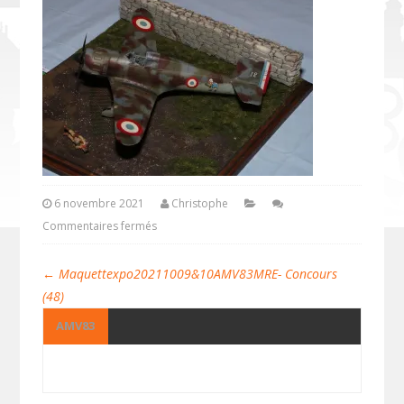
6 novembre 2021
Christophe
Commentaires fermés
←
Maquettexpo20211009&10AMV83MRE- Concours
(48)
AMV83