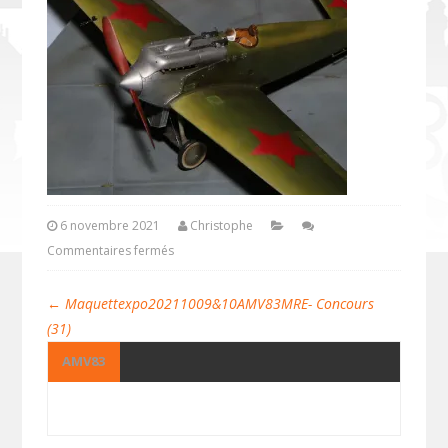
6 novembre 2021
Christophe
Commentaires fermés
←
Maquettexpo20211009&10AMV83MRE- Concours
(31)
AMV83