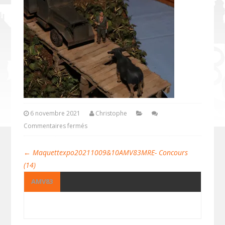
6 novembre 2021
Christophe
Commentaires fermés
←
Maquettexpo20211009&10AMV83MRE- Concours
(14)
AMV83