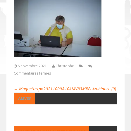
6 novembre 2021
Christophe
Commentaires fermés
←
Maquettexpo20211009&10AMV83MRE- Ambiance (9)
AMV83