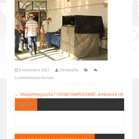
6 novembre 2021
Christophe
Commentaires fermés
←
Maquettexpo20211009&10AMV83MRE- Ambiance (4)
AMV83