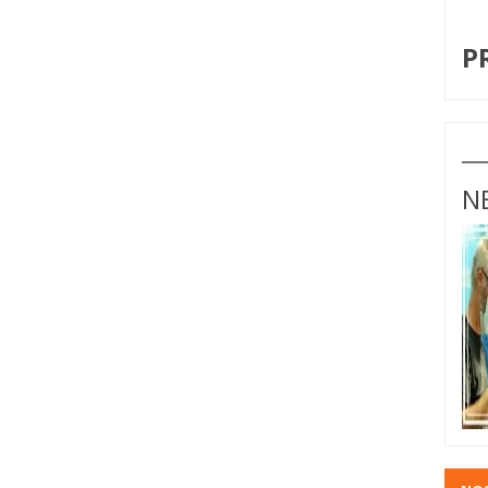
I
P
N