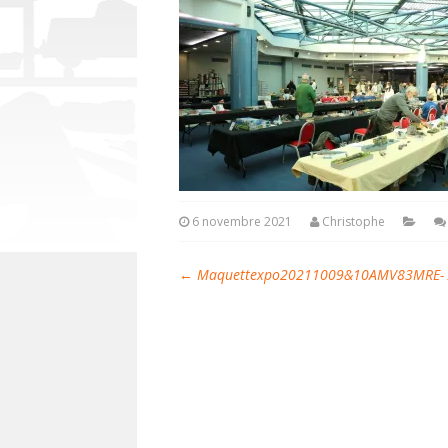
6 novembre 2021
Christophe
←
Maquettexpo20211009&10AMV83MRE- A