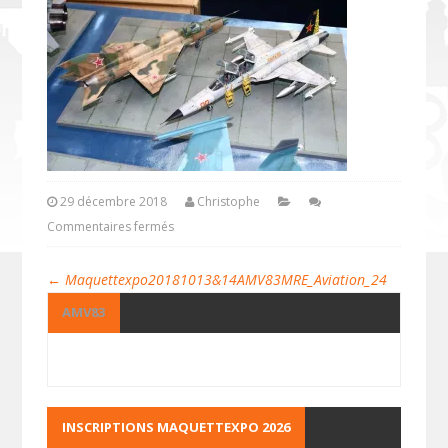
29 décembre 2018
Christophe
Commentaires fermés
←
Maquettexpo20181013&14AMV83MRE_Aviation_24
AMV83
INSCRIPTIONS MAQUETTEXPO 2026