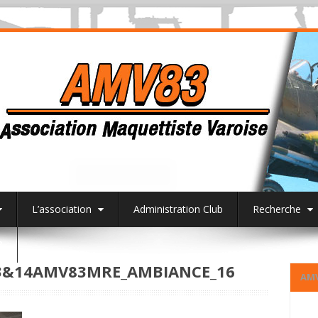
L’association
Administration Club
Recherche
3
3&14AMV83MRE_AMBIANCE_16
AM