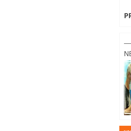
I
P
N