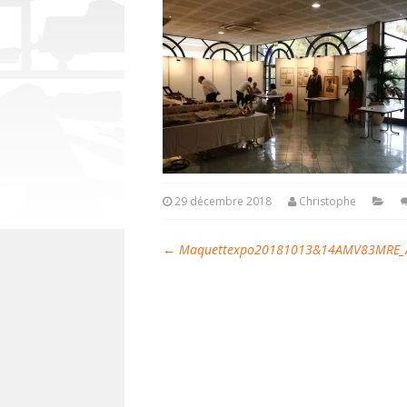
29 décembre 2018
Christophe
←
Maquettexpo20181013&14AMV83MRE_