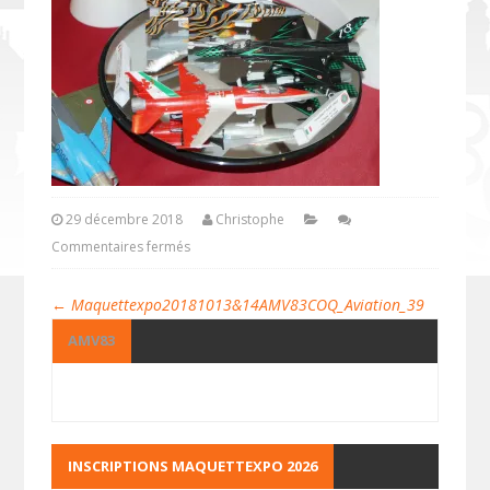
29 décembre 2018
Christophe
Commentaires fermés
←
Maquettexpo20181013&14AMV83COQ_Aviation_39
AMV83
INSCRIPTIONS MAQUETTEXPO 2026