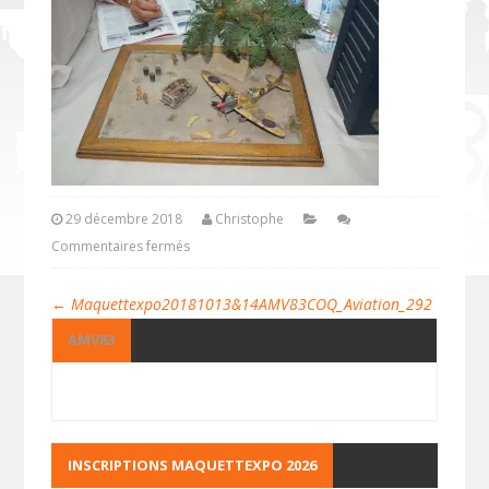
29 décembre 2018
Christophe
Commentaires fermés
←
Maquettexpo20181013&14AMV83COQ_Aviation_292
AMV83
INSCRIPTIONS MAQUETTEXPO 2026