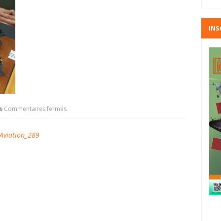
INS
Commentaires fermés
viation_289