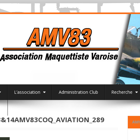
L’association
Administration Club
Recherche
3
&14AMV83COQ_AVIATION_289
AM