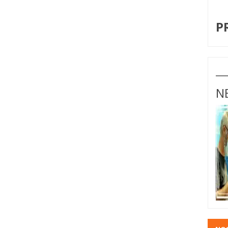
I
P
N