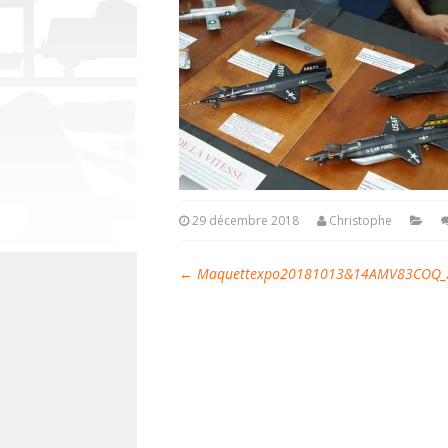
29 décembre 2018
Christophe
←
Maquettexpo20181013&14AMV83COQ_A