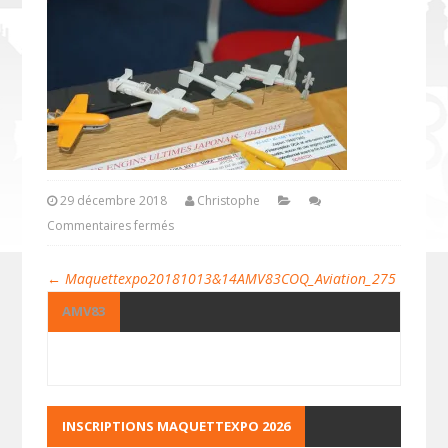
29 décembre 2018
Christophe
Commentaires fermés
←
Maquettexpo20181013&14AMV83COQ_Aviation_275
AMV83
INSCRIPTIONS MAQUETTEXPO 2026