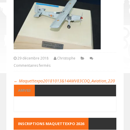
29 décembre 2018
Christophe
Commentaires fermés
←
Maquettexpo20181013&14AMV83COQ_Aviation_220
AMV83
INSCRIPTIONS MAQUETTEXPO 2026