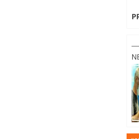
I
P
N