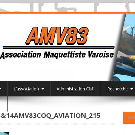
L’association
Administration Club
Recherche
3
&14AMV83COQ_AVIATION_215
AM