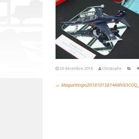
29 décembre 2018
Christophe
←
Maquettexpo20181013&14AMV83COQ_A