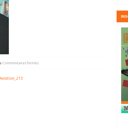
INS
Commentaires fermés
viation_215