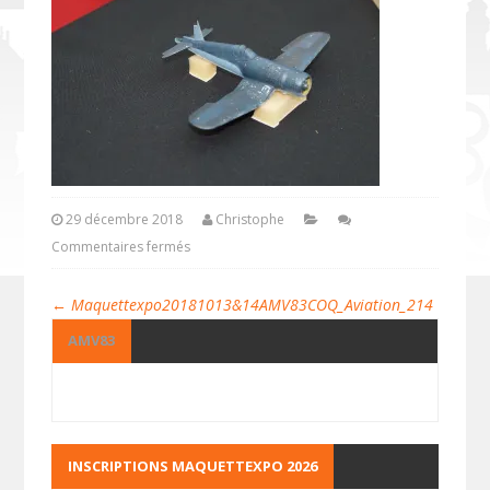
29 décembre 2018
Christophe
Commentaires fermés
←
Maquettexpo20181013&14AMV83COQ_Aviation_214
AMV83
INSCRIPTIONS MAQUETTEXPO 2026