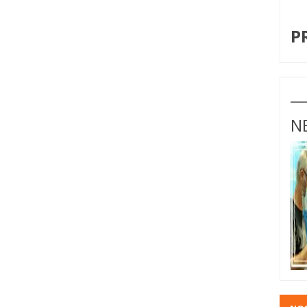
I
P
N