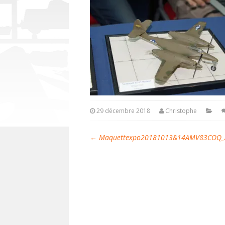
29 décembre 2018
Christophe
←
Maquettexpo20181013&14AMV83COQ_A