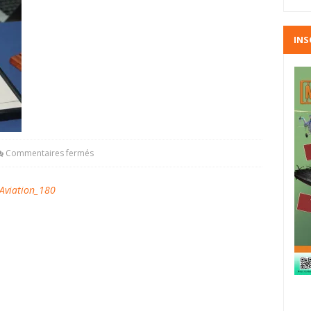
INS
Commentaires fermés
viation_180