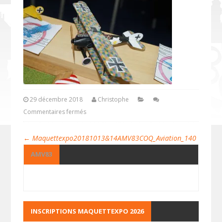
29 décembre 2018
Christophe
Commentaires fermés
←
Maquettexpo20181013&14AMV83COQ_Aviation_140
AMV83
INSCRIPTIONS MAQUETTEXPO 2026