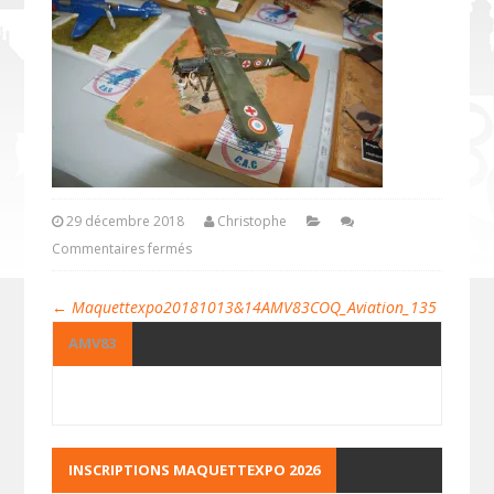
29 décembre 2018
Christophe
Commentaires fermés
←
Maquettexpo20181013&14AMV83COQ_Aviation_135
AMV83
INSCRIPTIONS MAQUETTEXPO 2026