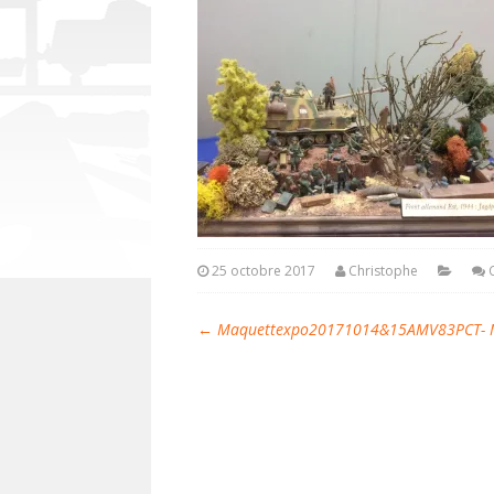
25 octobre 2017
Christophe
←
Maquettexpo20171014&15AMV83PCT- Mi