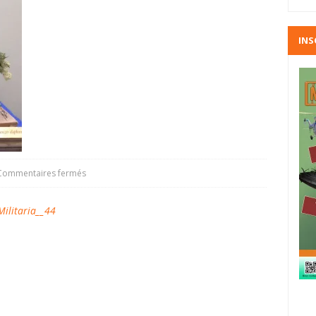
INS
Commentaires fermés
litaria__44