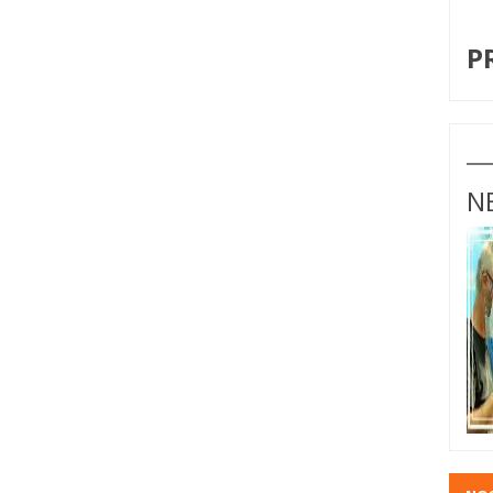
I
P
N