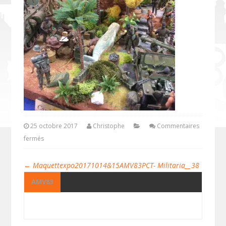
25 octobre 2017
Christophe
Commentaires
fermés
←
Maquettexpo20171014&15AMV83PCT- Militaria__38
AMV83