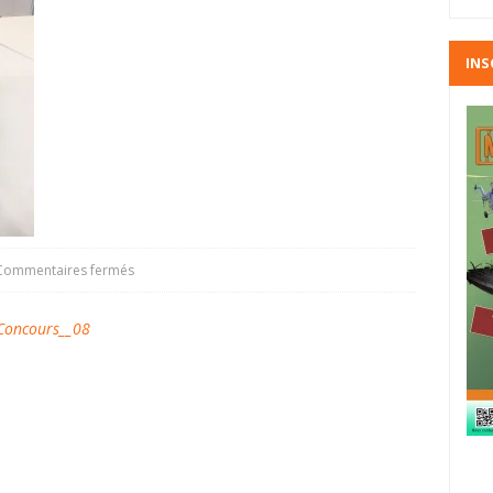
INS
Commentaires fermés
oncours__08