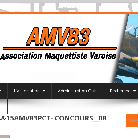
L’association
Administration Club
Recherche
3
&15AMV83PCT- CONCOURS__08
AM