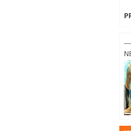
I
P
N