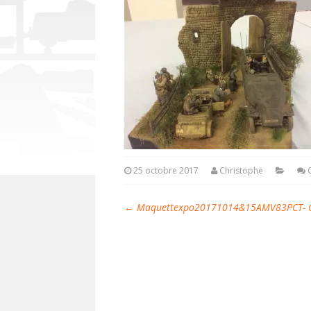
25 octobre 2017
Christophe
←
Maquettexpo20171014&15AMV83PCT- C