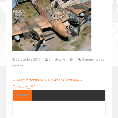
25 octobre 2017
Christophe
Commentaires
fermés
←
Maquettexpo20171014&15AMV83MRE-
Concours__31
AMV83