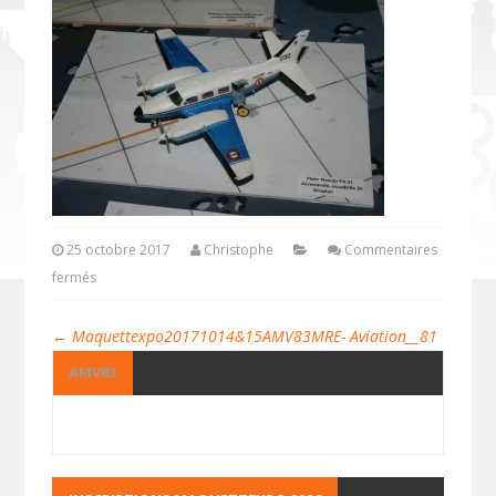
25 octobre 2017
Christophe
Commentaires
fermés
←
Maquettexpo20171014&15AMV83MRE- Aviation__81
AMV83