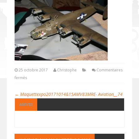
25 octobre 2017
Christophe
Commentaires
fermés
←
Maquettexpo20171014&15AMV83MRE- Aviation__74
AMV83