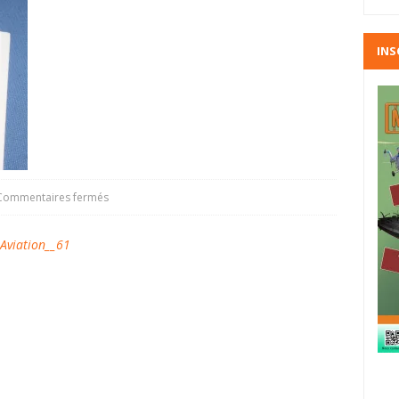
INS
Commentaires fermés
viation__61