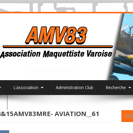
L’association
Administration Club
Recherche
3
&15AMV83MRE- AVIATION__61
AM