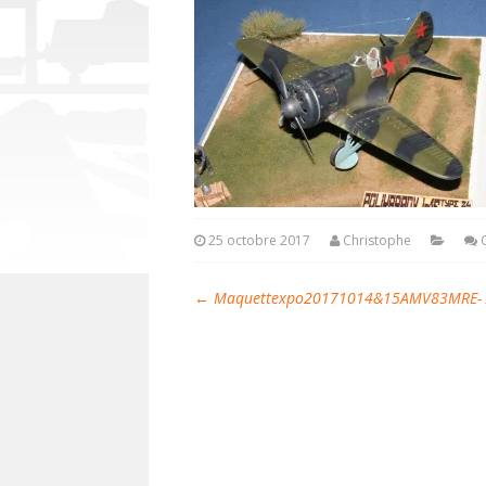
25 octobre 2017
Christophe
←
Maquettexpo20171014&15AMV83MRE- A