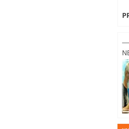
I
P
N